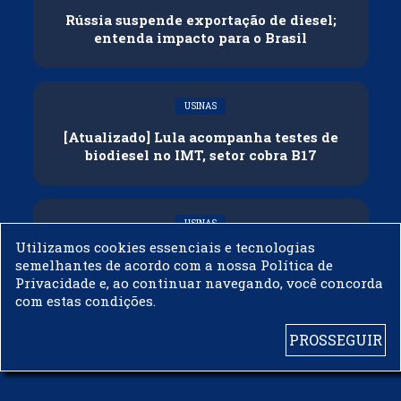
Rússia suspende exportação de diesel;
entenda impacto para o Brasil
USINAS
[Atualizado] Lula acompanha testes de
biodiesel no IMT, setor cobra B17
USINAS
Utilizamos cookies essenciais e tecnologias
Governo adia reunião sobre mistura de
semelhantes de acordo com a nossa Política de
etanol na gasolina
Privacidade e, ao continuar navegando, você concorda
com estas condições.
PROSSEGUIR
© 2003 - 2019 -
BIODIESELBR.COM - TODOS OS DIREITOS RESERVADOS