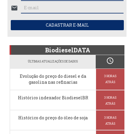
mail
CADASTRAR E-MAIL
BiodieselDATA
schedule
ÚLTIMAS ATUALIZAÇÕES DE DADOS
Evolução do preço do diesel e da
3 HORAS
gasolina nas refinarias
ATRÁS
Histórico indexador BiodieselBR
3 HORAS
ATRÁS
Histórico do preço do óleo de soja
3 HORAS
ATRÁS