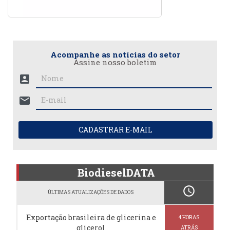
Acompanhe as notícias do setor
Assine nosso boletim
account_box
mail
CADASTRAR E-MAIL
BiodieselDATA
schedule
ÚLTIMAS ATUALIZAÇÕES DE DADOS
Exportação brasileira de glicerina e
4 HORAS
glicerol
ATRÁS