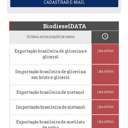
CADASTRAR E-MAIL
BiodieselDATA
schedule
ÚLTIMAS ATUALIZAÇÕES DE DADOS
Exportação brasileira de glicerina e
1 DIA ATRÁS
glicerol
Importação brasileira de glicerina
1 DIA ATRÁS
em bruto e glicerol
Exportação brasileira de metanol
1 DIA ATRÁS
Importação brasileira de metanol
1 DIA ATRÁS
Exportação brasileira de metilato
1 DIA ATRÁS
de sódio