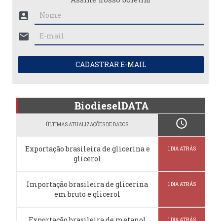
account_box
mail
CADASTRAR E-MAIL
BiodieselDATA
schedule
ÚLTIMAS ATUALIZAÇÕES DE DADOS
Exportação brasileira de glicerina e
1 DIA ATRÁS
glicerol
Importação brasileira de glicerina
1 DIA ATRÁS
em bruto e glicerol
Exportação brasileira de metanol
1 DIA ATRÁS