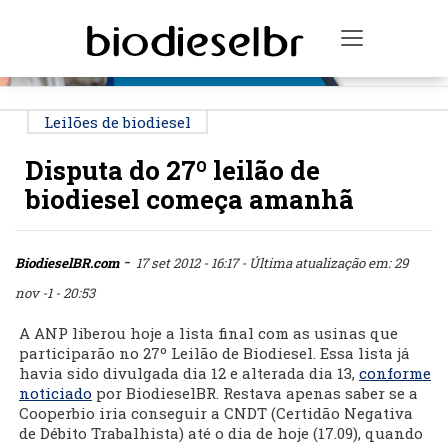
PUBLICIDADE
Toggle na
Leilões de biodiesel
Disputa do 27º leilão de
biodiesel começa amanhã
-
BiodieselBR.com
17 set 2012 - 16:17
- Última atualização em: 29
nov -1 - 20:53
A ANP liberou hoje a lista final com as usinas que
participarão no 27º Leilão de Biodiesel. Essa lista já
havia sido divulgada dia 12 e alterada dia 13,
conforme
noticiado
por BiodieselBR. Restava apenas saber se a
Cooperbio iria conseguir a CNDT (Certidão Negativa
de Débito Trabalhista) até o dia de hoje (17.09), quando