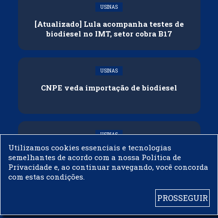
USINAS
[Atualizado] Lula acompanha testes de
biodiesel no IMT, setor cobra B17
USINAS
CNPE veda importação de biodiesel
USINAS
Utilizamos cookies essenciais e tecnologias
Acelen Renováveis assina acordo com
semelhantes de acordo com a nossa Política de
Bunge para óleo de soja em projeto na
Privacidade e, ao continuar navegando, você concorda
Bahia
com estas condições.
PROSSEGUIR
© 2003 - 2019 -
BIODIESELBR.COM - TODOS OS DIREITOS RESERVADOS