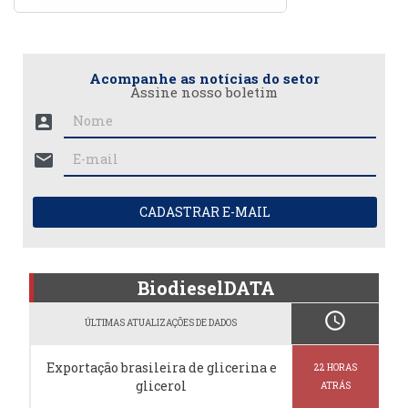
Acompanhe as notícias do setor
Assine nosso boletim
account_box
mail
CADASTRAR E-MAIL
BiodieselDATA
schedule
ÚLTIMAS ATUALIZAÇÕES DE DADOS
Exportação brasileira de glicerina e
22 HORAS
glicerol
ATRÁS