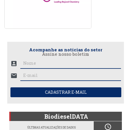
Acompanhe as notícias do setor
Assine nosso boletim
account_box
mail
CADASTRAR E-MAIL
BiodieselDATA
schedule
ÚLTIMAS ATUALIZAÇÕES DE DADOS