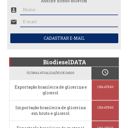
Assine nosso boletim
account_box
mail
CADASTRAR E-MAIL
BiodieselDATA
schedule
ÚLTIMAS ATUALIZAÇÕES DE DADOS
Exportação brasileira de glicerina e
1 DIA ATRÁS
glicerol
Importação brasileira de glicerina
1 DIA ATRÁS
em bruto e glicerol