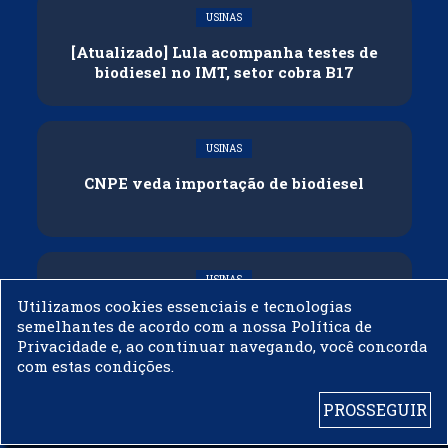
USINAS
[Atualizado] Lula acompanha testes de
biodiesel no IMT, setor cobra B17
USINAS
CNPE veda importação de biodiesel
USINAS
Utilizamos cookies essenciais e tecnologias
Acelen Renováveis assina acordo com
semelhantes de acordo com a nossa Política de
Bunge para óleo de soja em projeto na
Privacidade e, ao continuar navegando, você concorda
Bahia
com estas condições.
PROSSEGUIR
© 2003 - 2019 -
BIODIESELBR.COM - TODOS OS DIREITOS RESERVADOS