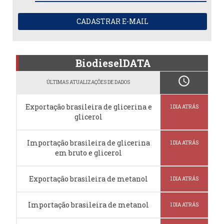
CADASTRAR E-MAIL
BiodieselDATA
schedule
ÚLTIMAS ATUALIZAÇÕES DE DADOS
Exportação brasileira de glicerina e
1 DIA ATRÁS
glicerol
Importação brasileira de glicerina
1 DIA ATRÁS
em bruto e glicerol
Exportação brasileira de metanol
1 DIA ATRÁS
Importação brasileira de metanol
1 DIA ATRÁS