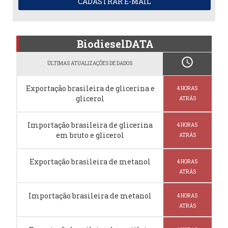
CADASTRAR E-MAIL
BiodieselDATA
schedule
ÚLTIMAS ATUALIZAÇÕES DE DADOS
Exportação brasileira de glicerina e
4 HORAS
glicerol
ATRÁS
Importação brasileira de glicerina
4 HORAS
em bruto e glicerol
ATRÁS
Exportação brasileira de metanol
4 HORAS
ATRÁS
Importação brasileira de metanol
4 HORAS
ATRÁS