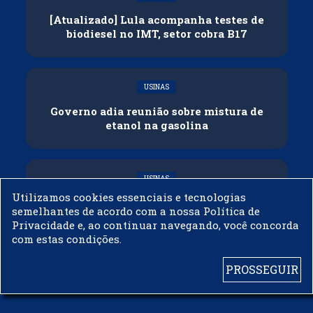
[Atualizado] Lula acompanha testes de
biodiesel no IMT, setor cobra B17
USINAS
Governo adia reunião sobre mistura de
etanol na gasolina
USINAS
Utilizamos cookies essenciais e tecnologias
CNPE veda importação de biodiesel
semelhantes de acordo com a nossa Política de
Privacidade e, ao continuar navegando, você concorda
com estas condições.
PROSSEGUIR
© 2003 - 2019 -
BIODIESELBR.COM - TODOS OS DIREITOS RESERVADOS