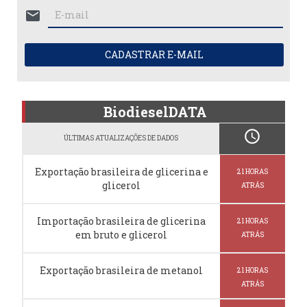
mail
CADASTRAR E-MAIL
BiodieselDATA
schedule
ÚLTIMAS ATUALIZAÇÕES DE DADOS
Exportação brasileira de glicerina e
21 HORAS
glicerol
ATRÁS
Importação brasileira de glicerina
21 HORAS
em bruto e glicerol
ATRÁS
Exportação brasileira de metanol
21 HORAS
ATRÁS