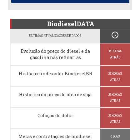
BiodieselDATA
schedule
ÚLTIMAS ATUALIZAÇÕES DE DADOS
Evolução do preço do diesel e da
18 HORAS
gasolina nas refinarias
ATRÁS
Histórico indexador BiodieselBR
18 HORAS
ATRÁS
Histórico do preço do óleo de soja
18 HORAS
ATRÁS
Cotação do dólar
18 HORAS
ATRÁS
Metas e contratações de biodiesel
8 DIAS