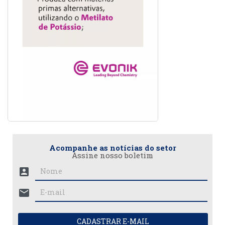
Acompanhe as notícias do setor
Assine nosso boletim
account_box
mail
CADASTRAR E-MAIL