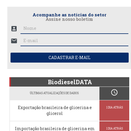
Acompanhe as notícias do setor
Assine nosso boletim
account_box
mail
CADASTRAR E-MAIL
BiodieselDATA
schedule
ÚLTIMAS ATUALIZAÇÕES DE DADOS
Exportação brasileira de glicerina e
1 DIA ATRÁS
glicerol
Importação brasileira de glicerina em
1 DIA ATRÁS