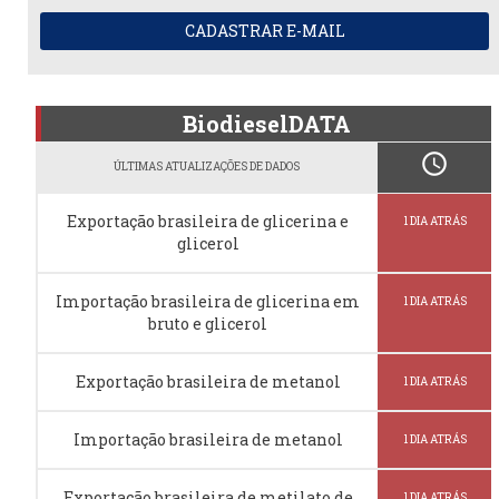
CADASTRAR E-MAIL
BiodieselDATA
schedule
ÚLTIMAS ATUALIZAÇÕES DE DADOS
Exportação brasileira de glicerina e
1 DIA ATRÁS
glicerol
Importação brasileira de glicerina em
1 DIA ATRÁS
bruto e glicerol
Exportação brasileira de metanol
1 DIA ATRÁS
Importação brasileira de metanol
1 DIA ATRÁS
Exportação brasileira de metilato de
1 DIA ATRÁS