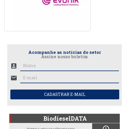
Acompanhe as notícias do setor
Assine nosso boletim
account_box
mail
CADASTRAR E-MAIL
BiodieselDATA
schedule