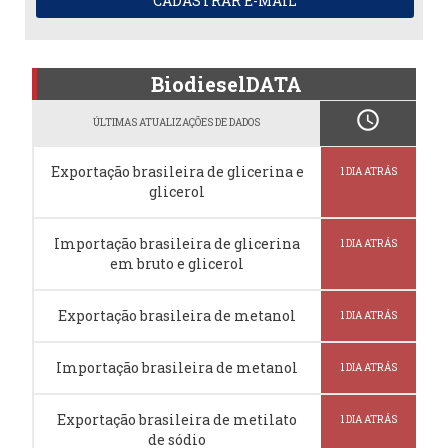
CADASTRAR E-MAIL
BiodieselDATA
schedule
ÚLTIMAS ATUALIZAÇÕES DE DADOS
Exportação brasileira de glicerina e
1 DIA ATRÁS
glicerol
Importação brasileira de glicerina
1 DIA ATRÁS
em bruto e glicerol
Exportação brasileira de metanol
1 DIA ATRÁS
Importação brasileira de metanol
1 DIA ATRÁS
Exportação brasileira de metilato
1 DIA ATRÁS
de sódio