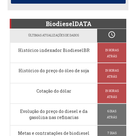
BiodieselDATA
schedule
ÚLTIMAS ATUALIZAÇÕES DE DADOS
Histórico indexador BiodieselBR
19 HORAS
ATRÁS
Histórico do preço do óleo de soja
19 HORAS
ATRÁS
Cotação do dólar
19 HORAS
ATRÁS
Evolução do preço do diesel e da
6 DIAS
gasolina nas refinarias
ATRÁS
Metas e contratações de biodiesel
7 DIAS