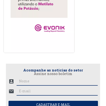
Acompanhe as notícias do setor
Assine nosso boletim
account_box
mail
CADASTRAR E-MAIL