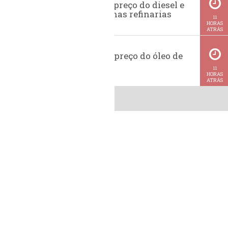
Evolução do preço do diesel e
da gasolina nas refinarias
11
HORAS
ATRÁS
Histórico do preço do óleo de
soja
11
HORAS
ATRÁS