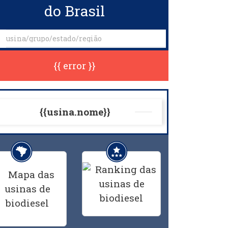
do Brasil
{{ error }}
{{usina.nome}}