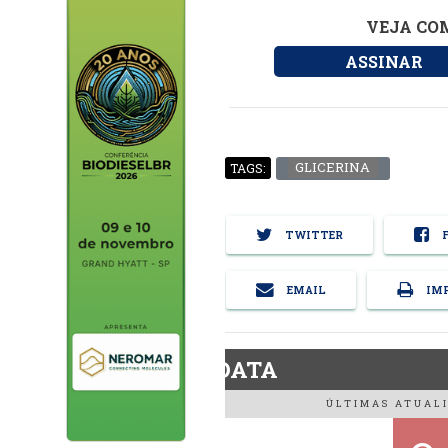
VEJA COM
ASSINAR
GLICERINA
TAGS:
TWITTER
F
EMAIL
IMP
BiodieselDATA
ÚLTIMAS ATUALI