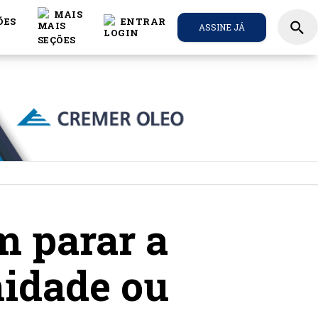
MAIS
ÕES
ENTRAR
search
ASSINE JÁ
m parar a
nidade ou