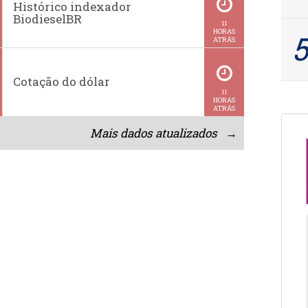
Histórico indexador
BiodieselBR
11
HORAS
ATRÁS
Cotação do dólar
11
HORAS
ATRÁS
Mais dados atualizados →