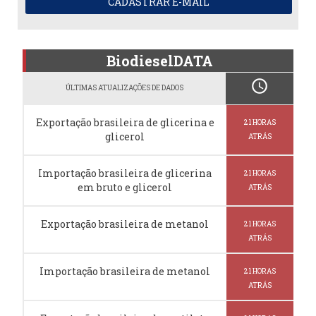
CADASTRAR E-MAIL
BiodieselDATA
schedule
ÚLTIMAS ATUALIZAÇÕES DE DADOS
Exportação brasileira de glicerina e
21 HORAS
glicerol
ATRÁS
Importação brasileira de glicerina
21 HORAS
em bruto e glicerol
ATRÁS
Exportação brasileira de metanol
21 HORAS
ATRÁS
Importação brasileira de metanol
21 HORAS
ATRÁS