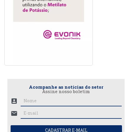
Acompanhe as notícias do setor
Assine nosso boletim
account_box
mail
CADASTRAR E-MAIL