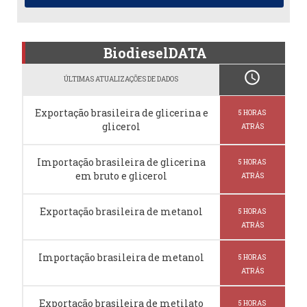
BiodieselDATA
schedule
ÚLTIMAS ATUALIZAÇÕES DE DADOS
Exportação brasileira de glicerina e
5 HORAS
glicerol
ATRÁS
Importação brasileira de glicerina
5 HORAS
em bruto e glicerol
ATRÁS
Exportação brasileira de metanol
5 HORAS
ATRÁS
Importação brasileira de metanol
5 HORAS
ATRÁS
Exportação brasileira de metilato
5 HORAS