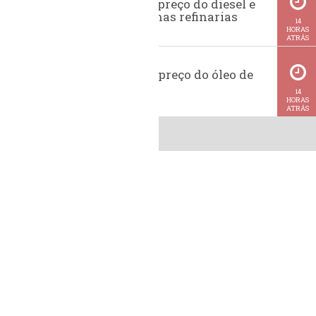
Evolução do preço do diesel e
da gasolina nas refinarias
14
HORAS
ATRÁS
Histórico do preço do óleo de
soja
14
HORAS
ATRÁS