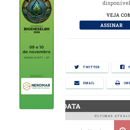
disponível
VEJA COM
ASSINAR
TWITTER
F
EMAIL
IMP
BiodieselDATA
ÚLTIMAS ATUALI