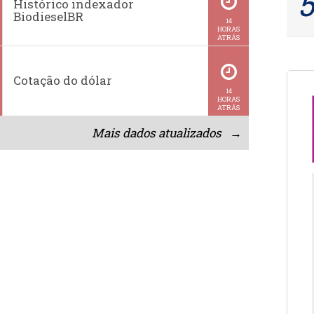
Histórico indexador
BiodieselBR
14
HORAS
ATRÁS
Cotação do dólar
14
HORAS
ATRÁS
Mais dados atualizados →