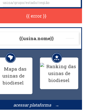
{{ error }}
{{usina.nome}}
acessar plataforma →