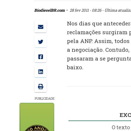
-
BiodieselBR.com
28 fev 2011 - 08:26
- Última atualiz
Nos dias que antecedera
reclamações surgiram p
pela ANP. Assim, todo
a negociação. Contudo,
passaram a se pergunt
baixo.
PUBLICIDADE
EXC
O texto