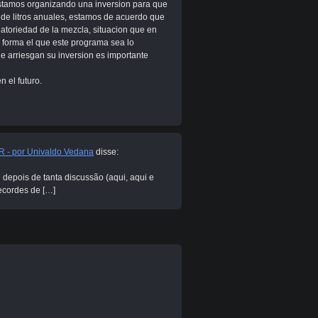
estamos organizando una inversion para que
 de litros anuales, estamos de acuerdo que
gatoriedad de la mezcla, situacion que en
l forma el que este programa sea lo
e arriesgan su inversion es importante
n el futuro.
lBR - por Univaldo Vedana
disse:
 depois de tanta discussão (aqui, aqui e
recordes de […]