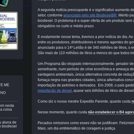
A segunda notícia preocupante é o significativo aumento
setor, conforme
anunciado pelo site BiodieselBR
. Mérito p
biodiesel. O problema é a super oferta de um produto sem 
obrigatório no curto e médio prazo.
E exatamente nesse tema, tivemos a pior notícia do dia. Ao
entre os produtores, distribuidores e mesmo agentes do g
anunciado para o 14º Leilão é de 340 milhões de litros, o 
São mais de 110 milhões de litros a menos do que todos im
Um Programa tão elogiado internacionalmente, gerador d
semelhante, num período de crise econômica e ameaça d
vantagens ambientais, única alternativa concreta de reduç
fumaça negra nas grandes cidades, única alternativa concr
TE ME
importação de petróleo e derivados. Em 2008, o país gast
importação de diesel
, quase seis bilhões de litros de diese
 NO
Como diz o nosso mestre Expedito Parente, quanto custa
n
em nesta
ma coisa
Nesse momento, quanto custa
não estabelecer o B4 agor
u aluna de
Pecados omissivos como esses não se justificam. Felizmente
 biodiesel
Maio, um dia emblemático de coragem e justiça.