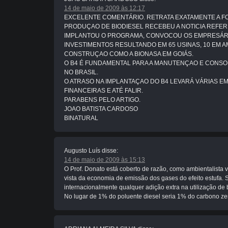
14 de maio de 2009 às 12:17
EXCELENTE COMENTÁRIO. RETRATA EXATAMENTE A F
PRODUÇAO DE BIODIESEL RECEBEU A NOTICIA REFER
IMPLANTOU O PROGRAMA, CONVOCOU OS EMPRESÁRI
INVESTIMENTOS RESULTANDO EM 65 USINAS, 10 EM A
CONSTRUÇAO COMO A BIONASA EM GOIÁS.
O B4 É FUNDAMENTAL PARA A MANUTENÇAO E CONSO
NO BRASIL.
O ATRASO NA IMPLANTAÇAO DO B4 LEVARÁ VÁRIAS E
FINANCEIRAS E ATÉ FALIR.
PARABENS PELO ARTIGO.
JOAO BATISTA CARDOSO
BINATURAL
Augusto Luís
disse:
14 de maio de 2009 às 15:13
O Prof. Donato está coberto de razão, como ambientalista v
vista da economia de emissão dos gases do efeito estufa. Só
internacionalmente qualquer adição extra na utilização de 
No lugar de 1% do poluente diesel seria 1% do carbono zer