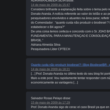
ADRIANA ALMEIDA SILVA
disse:
14 de maio de 2009 às 15:47
Considero brilhante a explanação feita sobre o tema pelo
Donato Aranda. A notícia referente ao valor do leilão e ao 
pesquisadores envolvidos e atuantes na área parar, refleti
do Comendador : “quanto custa não produzir o biodiesel 
estabelecer o B4 agora?”
De uma coisa temos certeza e concordo com o Sr. JOAO 
FUNDAMENTAL PARA A MANUTENÇAO E CONSOLIDAÇA
BRASIL.”
Adriana Almeida Silva
Pesquisadora Líder CPTECH
Quanto custa não produzir biodiesel? | Blog BiodieselBR -
14 de maio de 2009 às 18:21
[…] Prof. Donato Aranda no último texto do seu blog foi pon
título a este post. Vou rapidamente tentar responder com n
economicamente as vantagens […]
Salvador Rosas Pelayo
disse:
15 de maio de 2009 às 17:29
Prof. Donato Aranda sigo de cerac el caso Brasil ya que e