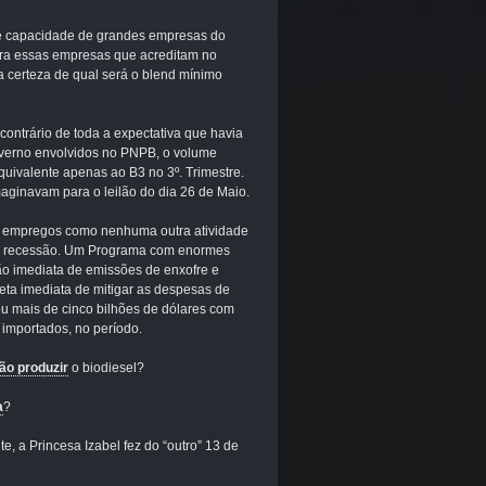
 de capacidade de grandes empresas do
ara essas empresas que acreditam no
a certeza de qual será o blend mínimo
 contrário de toda a expectativa que havia
overno envolvidos no PNPB, o volume
equivalente apenas ao B3 no 3º. Trimestre.
aginavam para o leilão do dia 26 de Maio.
e empregos como nenhuma outra atividade
e recessão. Um Programa com enormes
ão imediata de emissões de enxofre e
eta imediata de mitigar as despesas de
ou mais de cinco bilhões de dólares com
l importados, no período.
ão produzir
o biodiesel?
a
?
, a Princesa Izabel fez do “outro” 13 de