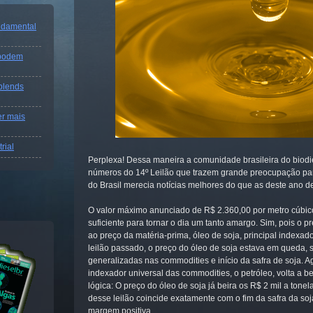
ndamental
 podem
blends
er mais
rial
Perplexa! Dessa maneira a comunidade brasileira do biodi
números do 14º Leilão que trazem grande preocupação para 
do Brasil merecia notícias melhores do que as deste ano d
O valor máximo anunciado de R$ 2.360,00 por metro cúbico,
suficiente para tornar o dia um tanto amargo. Sim, pois o p
ao preço da matéria-prima, óleo de soja, principal indexa
leilão passado, o preço do óleo de soja estava em queda, 
generalizadas nas commodities e início da safra de soja. 
indexador universal das commodities, o petróleo, volta a b
lógica: O preço do óleo de soja já beira os R$ 2 mil a tonel
desse leilão coincide exatamente com o fim da safra da soj
margem positiva.