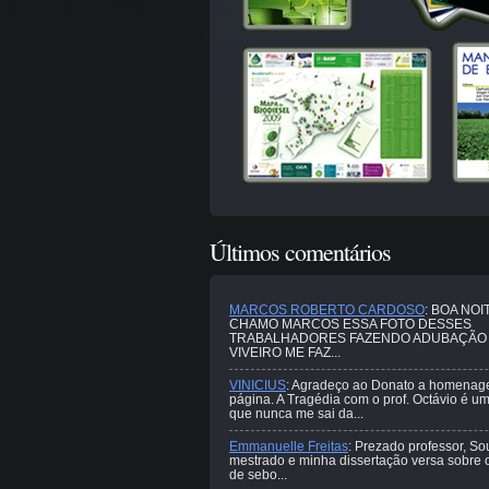
Últimos comentários
MARCOS ROBERTO CARDOSO
: BOA NOI
CHAMO MARCOS ESSA FOTO DESSES
TRABALHADORES FAZENDO ADUBAÇÃO
VIVEIRO ME FAZ...
VINICIUS
: Agradeço ao Donato a homenag
página. A Tragédia com o prof. Octávio é u
que nunca me sai da...
Emmanuelle Freitas
: Prezado professor, So
mestrado e minha dissertação versa sobre o
de sebo...