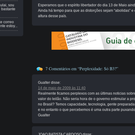
ulai, sou
Esperamos que o espírito libertador do dia 13 de Maio ain
 bastante
Ainda há tempo para que as distorções sejam “abolidas” e 
altura desse país.
te correo
te estoy...
7 Comentários em “Perplexidade: Só B3?”
Gualter
disse:
14 de maio de 2009 às 11:40
Realmente ficamos perplexos com as últimas noticias sobre
valor do leilão. Não seria hora de o governo estimular a
no Brasil? Temos capacidade, tecnologia, gente preparada, 
e no entanto o que percebemos é uma outra parte puxando 
Gualter
JOAO BATISTA CARDOSO
disse: