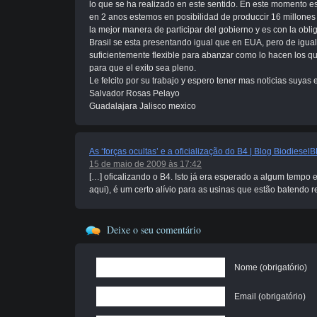
lo que se ha realizado en este sentido. En este momento 
en 2 anos estemos en posibilidad de produccir 16 millones
la mejor manera de participar del gobierno y es con la obli
Brasil se esta presentando igual que en EUA, pero de igua
suficientemente flexible para abanzar como lo hacen los qu
para que el exito sea pleno.
Le felcito por su trabajo y espero tener mas noticias suyas e
Salvador Rosas Pelayo
Guadalajara Jalisco mexico
As ‘forças ocultas’ e a oficialização do B4 | Blog Biodiese
15 de maio de 2009 às 17:42
[…] oficalizando o B4. Isto já era esperado a algum tempo e
aqui), é um certo alívio para as usinas que estão batendo 
Deixe o seu comentário
Nome (obrigatório)
Email (obrigatório)