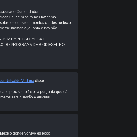
 respeitado Comendador
percentual de mistura nos faz como
r sobre os questionamentos citados no texto
? Nesse momento, quanto custa não
BATISTA CARDOSO : “O B4 É
O DO PROGRAMA DE BIODIESEL NO
 por Univaldo Vedana
disse:
tual e preciso ao fazer a pergunta que dá
úmeros esta questão e elucidar
n Mexico donde yo vivo es poco