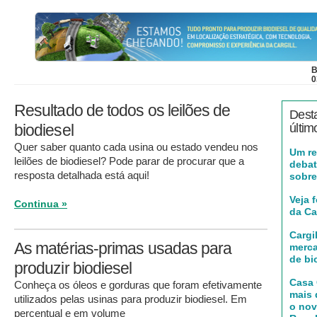
B
0
Resultado de todos os leilões de
Dest
biodiesel
últim
Quer saber quanto cada usina ou estado vendeu nos
Um r
leilões de biodiesel? Pode parar de procurar que a
debat
resposta detalhada está aqui!
sobre
Veja 
Continua »
da Car
Cargi
As matérias-primas usadas para
merca
de bi
produzir biodiesel
Casa 
Conheça os óleos e gorduras que foram efetivamente
mais 
utilizados pelas usinas para produzir biodiesel. Em
o no
percentual e em volume