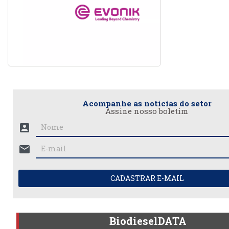
Acompanhe as notícias do setor
Assine nosso boletim
account_box
mail
CADASTRAR E-MAIL
BiodieselDATA