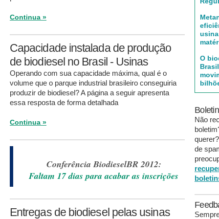
Regul
Continua »
Metan
efici
usina
matér
Capacidade instalada de produção
O bio
de biodiesel no Brasil - Usinas
Brasi
Operando com sua capacidade máxima, qual é o
movim
volume que o parque industrial brasileiro conseguiria
bilhõ
produzir de biodiesel? A página a seguir apresenta
essa resposta de forma detalhada
Boleti
Não re
Continua »
boleti
querer?
de spa
preocup
Conferência BiodieselBR 2012:
recupe
Faltam 17 dias para acabar as inscrições
boletin
Feedb
Entregas de biodiesel pelas usinas
Sempre 