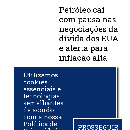
Petróleo cai
com pausa nas
negociações da
dívida dos EUA
e alerta para
inflação alta
REUTERS
Utilizamos
22 MAI 2023
cookies
essenciais e
tecnologias
semelhantes
Petróleo fecha
de acordo
em queda de
com a nossa
mais de 1%, com
Política de
PROSSEGUIR