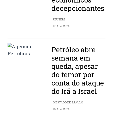
decepcionantes
REUTERS
17 ABR 2024
Petróleo abre
semana em
queda, apesar
do temor por
conta do ataque
do Irã a Israel
O ESTADO DE S.PAULO
15 ABR 2024