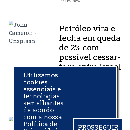
06 FEV 2024
Petróleo vira e
fecha em queda
de 2% com
possível cessar-
fogo entre Israel
Utilizamos
e Hamas
cookies
essenciais e
VALOR INVESTE
tecnologias
02 FEV 2024
semelhantes
de acordo
com a nossa
Conflitos
Política de
PROSSEGUIR