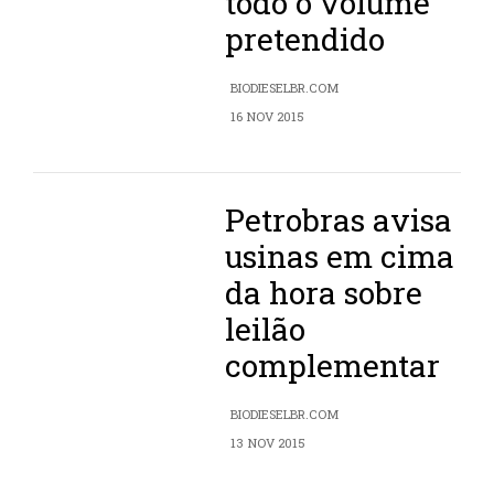
todo o volume
pretendido
BIODIESELBR.COM
16 NOV 2015
Petrobras avisa
usinas em cima
da hora sobre
leilão
complementar
BIODIESELBR.COM
13 NOV 2015