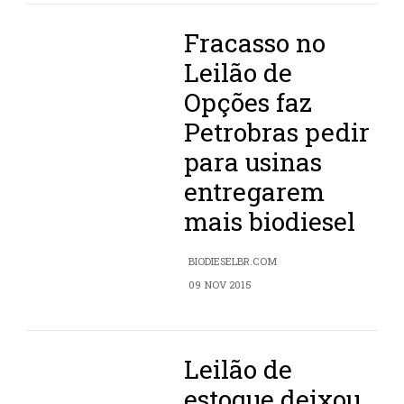
Fracasso no
Leilão de
Opções faz
Petrobras pedir
para usinas
entregarem
mais biodiesel
BIODIESELBR.COM
09 NOV 2015
Leilão de
estoque deixou