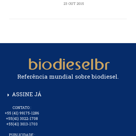
23 OUT 2015
Referência mundial sobre biodiesel.
ASSINE JÁ
arrow_right
CONTATO :
+55 (41) 99175-1286
+55(41) 3022-1708
+55(41) 3013-1703
PUBLICIDADE :