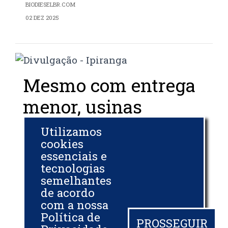
BIODIESELBR.COM
02 DEZ 2025
Mesmo com entrega
menor, usinas
tiveram receita
Utilizamos
cookies
recorde com
essenciais e
biodiesel no 5B
tecnologias
semelhantes
de acordo
BIODIESELBR.COM
com a nossa
27 NOV 2025
Política de
PROSSEGUIR