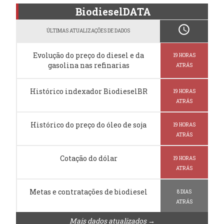
BiodieselDATA
schedule
ÚLTIMAS ATUALIZAÇÕES DE DADOS
Evolução do preço do diesel e da
19 HORAS
gasolina nas refinarias
ATRÁS
Histórico indexador BiodieselBR
19 HORAS
ATRÁS
Histórico do preço do óleo de soja
19 HORAS
ATRÁS
Cotação do dólar
19 HORAS
ATRÁS
Metas e contratações de biodiesel
8 DIAS
ATRÁS
Mais dados atualizados →