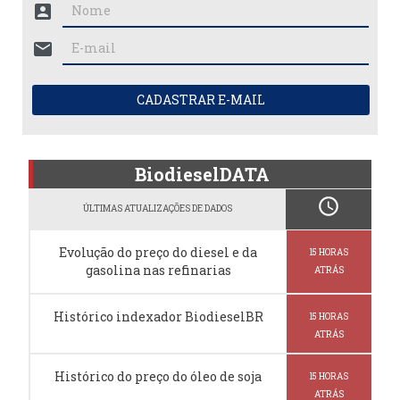
account_box
mail
CADASTRAR E-MAIL
BiodieselDATA
schedule
ÚLTIMAS ATUALIZAÇÕES DE DADOS
Evolução do preço do diesel e da
15 HORAS
gasolina nas refinarias
ATRÁS
Histórico indexador BiodieselBR
15 HORAS
ATRÁS
Histórico do preço do óleo de soja
15 HORAS
ATRÁS