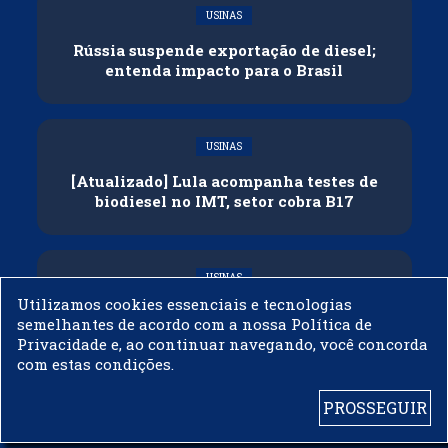
USINAS
Rússia suspende exportação de diesel;
entenda impacto para o Brasil
USINAS
[Atualizado] Lula acompanha testes de
biodiesel no IMT, setor cobra B17
USINAS
Utilizamos cookies essenciais e tecnologias
Governo adia reunião sobre mistura de
semelhantes de acordo com a nossa Política de
etanol na gasolina
Privacidade e, ao continuar navegando, você concorda
com estas condições.
PROSSEGUIR
© 2003 - 2019 -
BIODIESELBR.COM - TODOS OS DIREITOS RESERVADOS