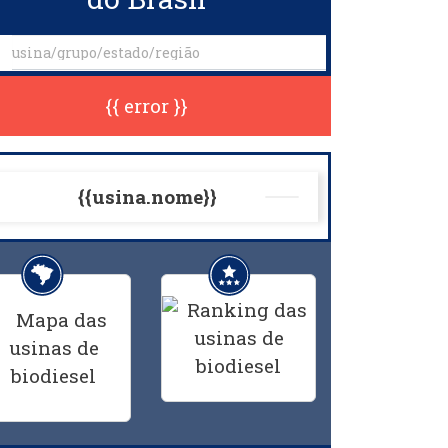
{{ error }}
{{usina.nome}}