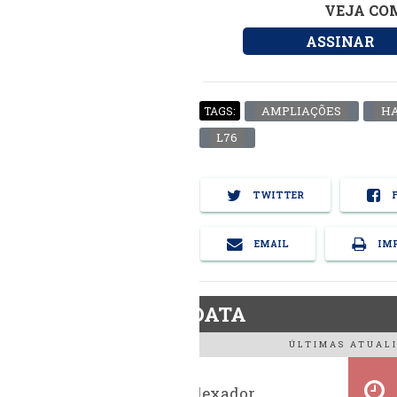
VEJA COM
ASSINAR
AMPLIAÇÕES
HA
TAGS:
L76
TWITTER
F
EMAIL
IMP
BiodieselDATA
ÚLTIMAS ATUALI
Histórico indexador