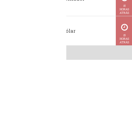
BiodieselBR
15
HORAS
ATRÁS
Cotação do dólar
15
HORAS
ATRÁS