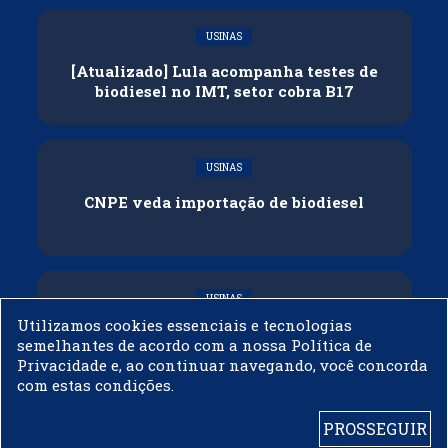
USINAS
[Atualizado] Lula acompanha testes de
biodiesel no IMT, setor cobra B17
USINAS
CNPE veda importação de biodiesel
USINAS
Utilizamos cookies essenciais e tecnologias
Acelen Renováveis assina acordo com
semelhantes de acordo com a nossa Política de
Bunge para óleo de soja em projeto na
Privacidade e, ao continuar navegando, você concorda
Bahia
com estas condições.
PROSSEGUIR