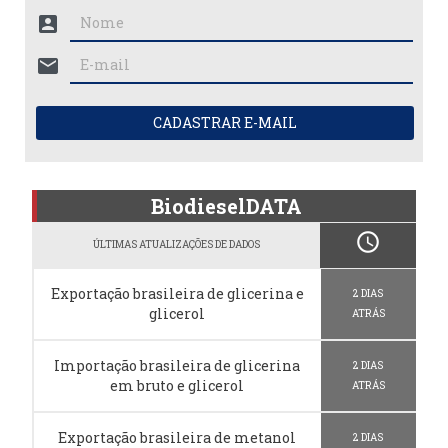
account_box
mail
CADASTRAR E-MAIL
BiodieselDATA
schedule
ÚLTIMAS ATUALIZAÇÕES DE DADOS
Exportação brasileira de glicerina e
2 DIAS
glicerol
ATRÁS
Importação brasileira de glicerina
2 DIAS
em bruto e glicerol
ATRÁS
Exportação brasileira de metanol
2 DIAS