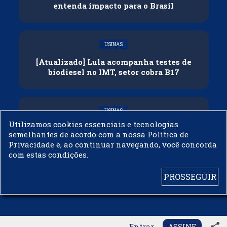
entenda impacto para o Brasil
USINAS
[Atualizado] Lula acompanha testes de
biodiesel no IMT, setor cobra B17
USINAS
Utilizamos cookies essenciais e tecnologias
Governo adia reunião sobre mistura de
semelhantes de acordo com a nossa Política de
etanol na gasolina
Privacidade e, ao continuar navegando, você concorda
com estas condições.
PROSSEGUIR
© 2003 - 2019 -
BIODIESELBR.COM - TODOS OS DIREITOS RESERVADOS
share
Entrar
ASSINE