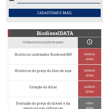
CADASTRAR E-MAIL
BiodieselDATA
schedule
ÚLTIMAS ATUALIZAÇÕES DE DADOS
Histórico indexador BiodieselBR
18 HORAS
ATRÁS
Histórico do preço do óleo de soja
18 HORAS
ATRÁS
Cotação do dólar
18 HORAS
ATRÁS
Evolução do preço do diesel e da
6 DIAS
gasolina nas refinarias
ATRÁS