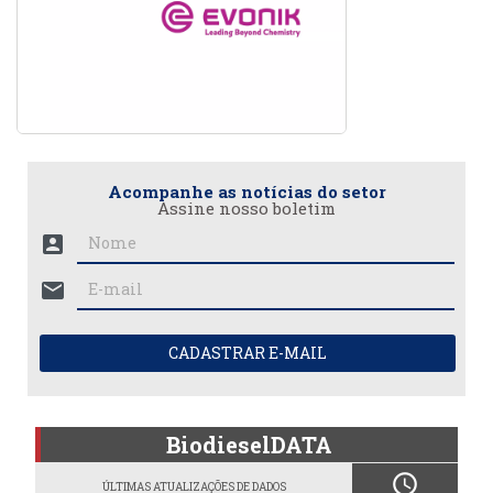
Acompanhe as notícias do setor
Assine nosso boletim
account_box
mail
CADASTRAR E-MAIL
BiodieselDATA
schedule
ÚLTIMAS ATUALIZAÇÕES DE DADOS