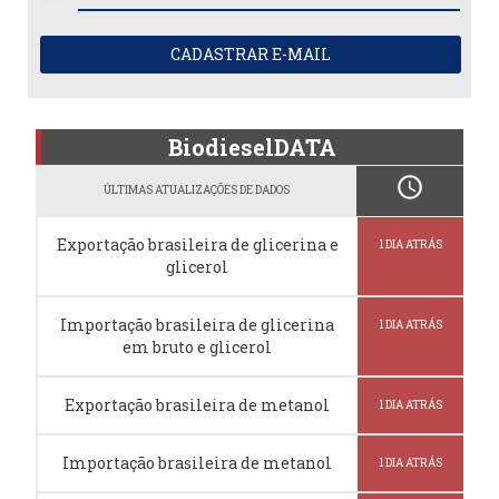
CADASTRAR E-MAIL
BiodieselDATA
schedule
ÚLTIMAS ATUALIZAÇÕES DE DADOS
Exportação brasileira de glicerina e
1 DIA ATRÁS
glicerol
Importação brasileira de glicerina
1 DIA ATRÁS
em bruto e glicerol
Exportação brasileira de metanol
1 DIA ATRÁS
Importação brasileira de metanol
1 DIA ATRÁS