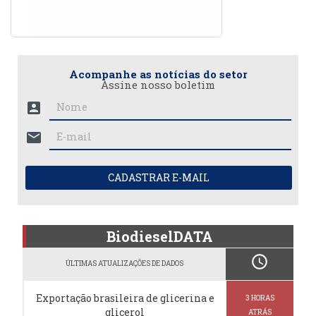
Acompanhe as notícias do setor
Assine nosso boletim
account_box
mail
CADASTRAR E-MAIL
BiodieselDATA
schedule
ÚLTIMAS ATUALIZAÇÕES DE DADOS
Exportação brasileira de glicerina e
3 HORAS
glicerol
ATRÁS