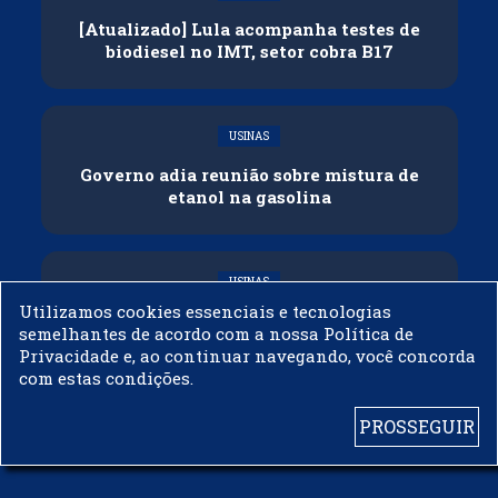
[Atualizado] Lula acompanha testes de
biodiesel no IMT, setor cobra B17
USINAS
Governo adia reunião sobre mistura de
etanol na gasolina
USINAS
Utilizamos cookies essenciais e tecnologias
CNPE veda importação de biodiesel
semelhantes de acordo com a nossa Política de
Privacidade e, ao continuar navegando, você concorda
com estas condições.
PROSSEGUIR
© 2003 - 2019 -
BIODIESELBR.COM - TODOS OS DIREITOS RESERVADOS