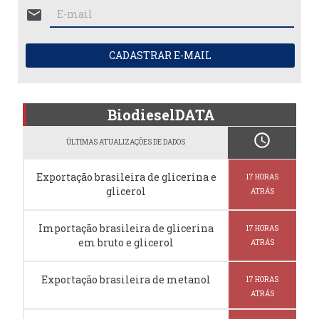
mail
CADASTRAR E-MAIL
BiodieselDATA
schedule
ÚLTIMAS ATUALIZAÇÕES DE DADOS
Exportação brasileira de glicerina e
17 HORAS
glicerol
ATRÁS
Importação brasileira de glicerina
17 HORAS
em bruto e glicerol
ATRÁS
Exportação brasileira de metanol
17 HORAS
ATRÁS