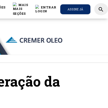
MAIS
ÕES
ENTRAR
search
ASSINE JÁ
eração da