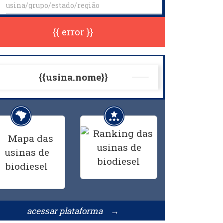
{{ error }}
{{usina.nome}}
acessar plataforma →