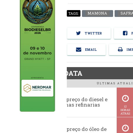
MAMONA
SAFRA
TAGS:
TWITTER
F
EMAIL
IMP
BiodieselDATA
ÚLTIMAS ATUALI
Evolução do preço do diesel e
da gasolina nas refinarias
12
HORAS
ATRÁS
Histórico do preço do óleo de