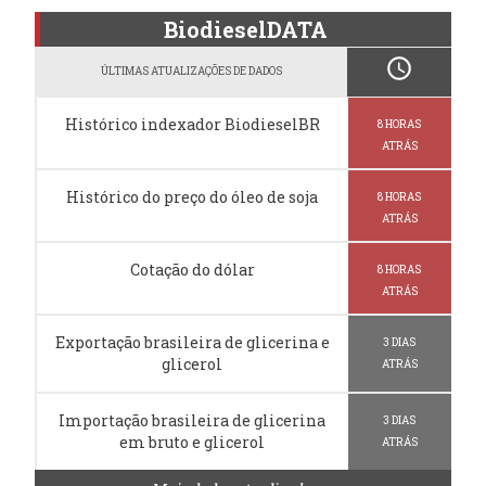
BiodieselDATA
schedule
ÚLTIMAS ATUALIZAÇÕES DE DADOS
Histórico indexador BiodieselBR
8 HORAS
ATRÁS
Histórico do preço do óleo de soja
8 HORAS
ATRÁS
Cotação do dólar
8 HORAS
ATRÁS
Exportação brasileira de glicerina e
3 DIAS
glicerol
ATRÁS
Importação brasileira de glicerina
3 DIAS
em bruto e glicerol
ATRÁS