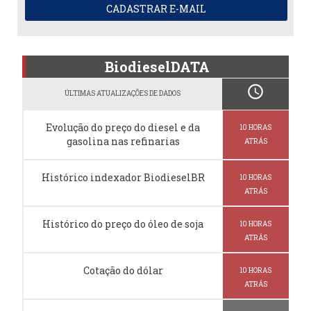
CADASTRAR E-MAIL
BiodieselDATA
schedule
ÚLTIMAS ATUALIZAÇÕES DE DADOS
Evolução do preço do diesel e da
10 HORAS
gasolina nas refinarias
ATRÁS
Histórico indexador BiodieselBR
10 HORAS
ATRÁS
Histórico do preço do óleo de soja
10 HORAS
ATRÁS
Cotação do dólar
10 HORAS
ATRÁS