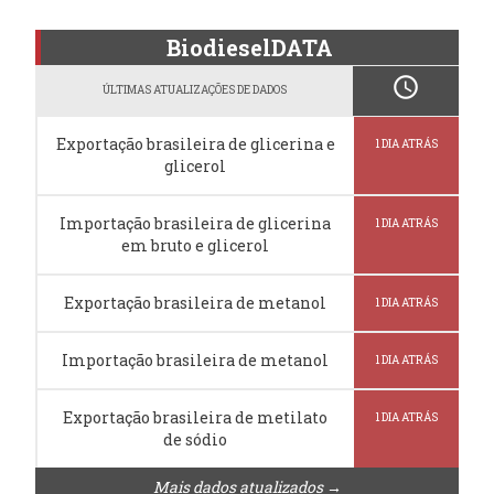
BiodieselDATA
schedule
ÚLTIMAS ATUALIZAÇÕES DE DADOS
Exportação brasileira de glicerina e
1 DIA ATRÁS
glicerol
Importação brasileira de glicerina
1 DIA ATRÁS
em bruto e glicerol
Exportação brasileira de metanol
1 DIA ATRÁS
Importação brasileira de metanol
1 DIA ATRÁS
Exportação brasileira de metilato
1 DIA ATRÁS
de sódio
Mais dados atualizados →