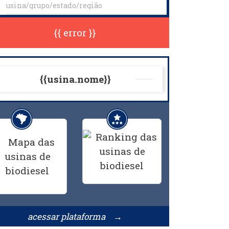
{{ error }}
{{usina.nome}}
acessar plataforma →