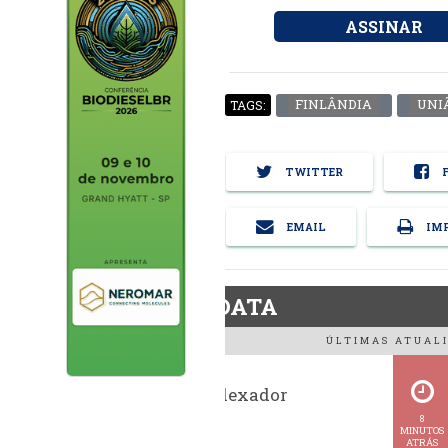
ASSINAR
FINLÂNDIA
UNI
TAGS:
TWITTER
F
EMAIL
IMP
BiodieselDATA
ÚLTIMAS ATUALI
Histórico indexador
BiodieselBR
8
MINUTOS
ATRÁS