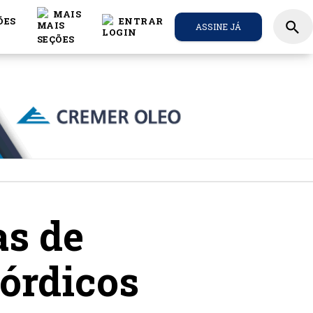
MAIS
ÕES
ENTRAR
search
ASSINE JÁ
as de
órdicos