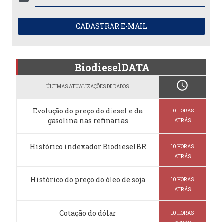
CADASTRAR E-MAIL
BiodieselDATA
schedule
ÚLTIMAS ATUALIZAÇÕES DE DADOS
Evolução do preço do diesel e da
10 HORAS
gasolina nas refinarias
ATRÁS
Histórico indexador BiodieselBR
10 HORAS
ATRÁS
Histórico do preço do óleo de soja
10 HORAS
ATRÁS
Cotação do dólar
10 HORAS