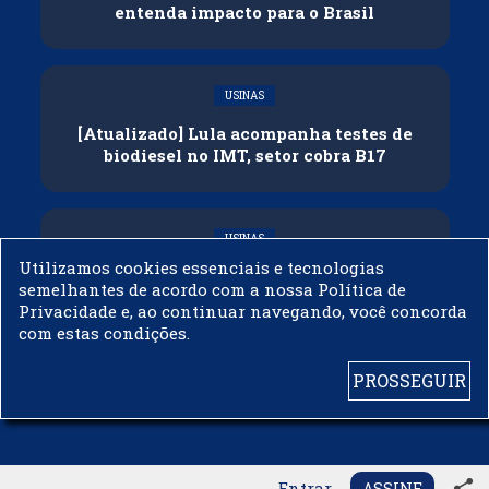
entenda impacto para o Brasil
USINAS
[Atualizado] Lula acompanha testes de
biodiesel no IMT, setor cobra B17
USINAS
Utilizamos cookies essenciais e tecnologias
Governo adia reunião sobre mistura de
semelhantes de acordo com a nossa Política de
etanol na gasolina
Privacidade e, ao continuar navegando, você concorda
com estas condições.
PROSSEGUIR
© 2003 - 2019 -
BIODIESELBR.COM - TODOS OS DIREITOS RESERVADOS
share
Entrar
ASSINE