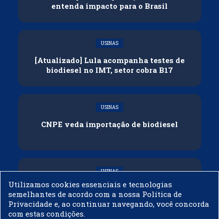
entenda impacto para o Brasil
USINAS
[Atualizado] Lula acompanha testes de
biodiesel no IMT, setor cobra B17
USINAS
CNPE veda importação de biodiesel
USINAS
Utilizamos cookies essenciais e tecnologias
Acelen Renováveis assina acordo com
semelhantes de acordo com a nossa Política de
Bunge para óleo de soja em projeto na
Privacidade e, ao continuar navegando, você concorda
Bahia
com estas condições.