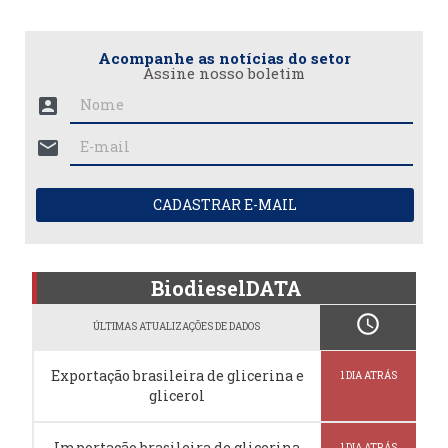
Acompanhe as notícias do setor
Assine nosso boletim
account_box
mail
CADASTRAR E-MAIL
BiodieselDATA
schedule
ÚLTIMAS ATUALIZAÇÕES DE DADOS
Exportação brasileira de glicerina e
1 DIA ATRÁS
glicerol
Importação brasileira de glicerina
1 DIA ATRÁS