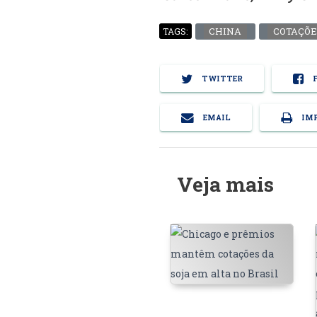
CHINA
COTAÇÕE
TAGS:
TWITTER
F
EMAIL
IMP
Veja mais