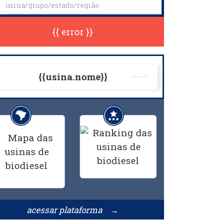
{{ error }}
{{usina.nome}}
acessar plataforma →