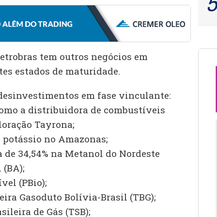
Petrobras tem outros negócios em
es estados de maturidade.
s desinvestimentos em fase vinculante:
como a distribuidora de combustíveis
ploração Tayrona;
de potássio no Amazonas;
ia de 34,54% na Metanol do Nordeste
 (BA);
vel (PBio);
eira Gasoduto Bolívia-Brasil (TBG);
sileira de Gás (TSB);