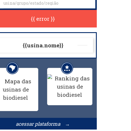
{{ error }}
{{usina.nome}}
acessar plataforma →