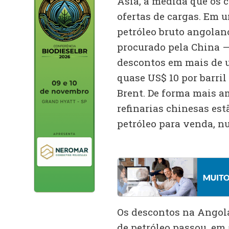
Ásia, à medida que os
ofertas de cargas. Em 
petróleo bruto angola
procurado pela China 
descontos em mais de 
quase US$ 10 por barril
Brent. De forma mais a
refinarias chinesas est
petróleo para venda, n
Os descontos na Angol
de petróleo passou, em