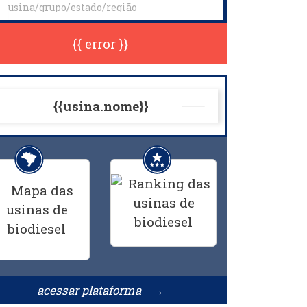
{{ error }}
{{usina.nome}}
acessar plataforma →