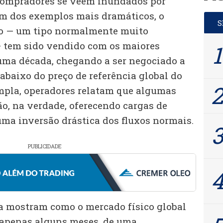
 compradores se veem inundados por
um dos exemplos mais dramáticos, o
no — um tipo normalmente muito
— tem sido vendido com os maiores
uma década, chegando a ser negociado a
 abaixo do preço de referência global do
mpla, operadores relatam que algumas
ão, na verdade, oferecendo cargas de
uma inversão drástica dos fluxos normais.
PUBLICIDADE
a mostram como o mercado físico global
 apenas alguns meses, de uma