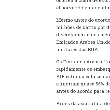
ocorreu à custa de esto
absorvendo potencialme
Mesmo antes do acordo d
milhões de barris por 
discretamente nos merc
Emirados Árabes Unidos
militares dos EUA.
Os Emirados Árabes Un
rapidamente os embarqu
AIE estimou esta seman
atingiram quase 85% dos
antes do acordo para re
Antes da assinatura do